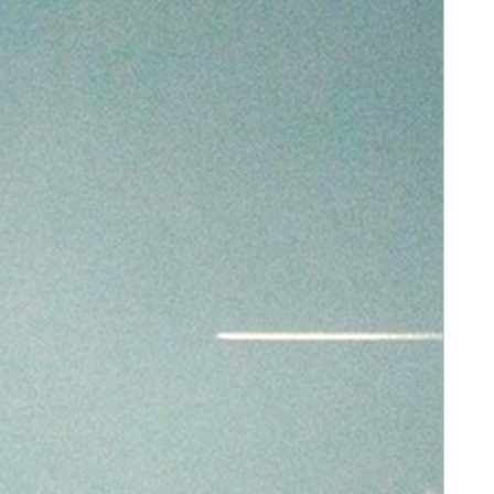
研
究
実
績：
Publications
設
備
紹
介：
Facilities
メ
ン
バ
ー：
Members
イ
ベ
ン
ト：