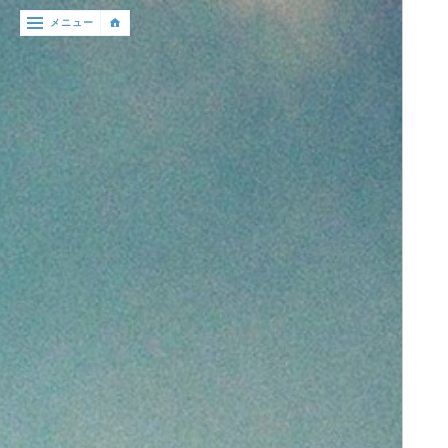
‹
メニュー
戻
る

ニ
ュ
ー
ス：
News
研
究
テ
ー
マ：
Research
Fields