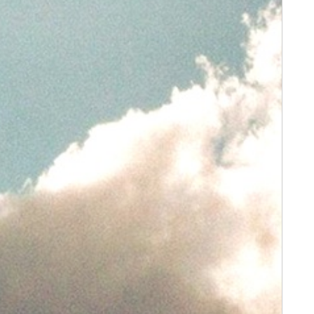
Events
学
内
3
年
生
向
け
お
問
い
合
わ
せ：
Contact
ア
ク
セ