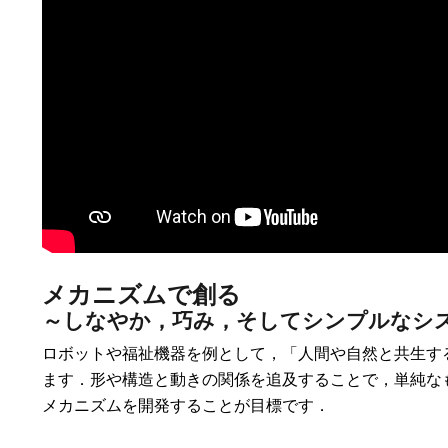
メカニズムで創る
～しなやか，巧み，そしてシンプルなシ
ロボットや福祉機器を例として，「人間や自然と共生す
ます．形や構造と動きの関係を追及することで，単純な
メカニズムを開発することが目標です．